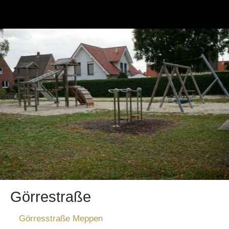
Görrestraße
Görresstraße Meppen