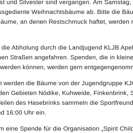
t und Silvester sind vergangen. Am Samstag, 
r ausgediente Weihnachtsbäume ab. Bitte die B
äume, an denen Restschmuck haftet, werden n
gt die Abholung durch die Landjugend KLJB Ape
nen Straßen angefahren. Spenden, die in klein
werden können, werden gern entgegengenom
loh werden die Bäume von der Jugendgruppe K
den Gebieten Nödike, Kuhweide, Finkenbrink,
eilen des Hasebrinks sammeln die Sportfreun
d 16:00 Uhr ein.
m eine Spende für die Organisation „Spirit Child