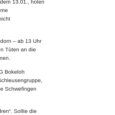
dem 13.01., holen
äume
icht
ldorn – ab 13 Uhr
en Tüten an die
men.
JG Bokeloh
 Schleusengruppe,
de Schwefingen
ren“. Sollte die